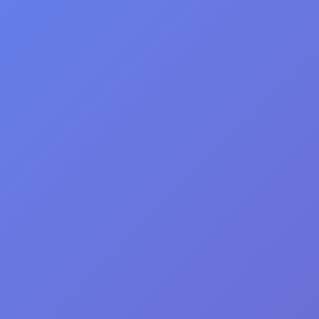
CAPYBARACHEAT.RU
Личный кабинет
ГЛАВНАЯ
СКАЧАТЬ LOADER
VIP-ПОДПИСКА
ОБРАТНАЯ СВЯЗЬ
ДОНАТЫ
ЧИТ НЕ РАБОТАЕТ
ПРО НАШ САЙТ