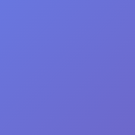
clumsy кламси стандофф 2
скачать - купить
⭐ ⭐ ⭐ ⭐ ⭐
67704 просмотров
5.0 / 5
25.09.2025