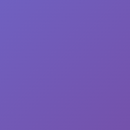
Отзывы пользователей
Войдите, чтобы написать отзыв или
оценить чит
0 отзывов
Средний рейтинг: 5.0
CAPYBARACHEAT.RU - Лучший игровой сайт для
получания максимальных возможностей в онлайн играх!