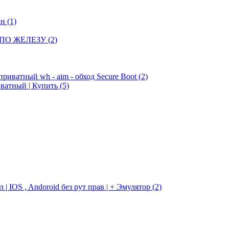
ан
(1)
 ПО ЖЕЛЕЗУ
(2)
приватный wh - aim - обход Secure Boot
(2)
риватный | Купить
(5)
 IOS , Andoroid без рут прав | + Эмулятор
(2)