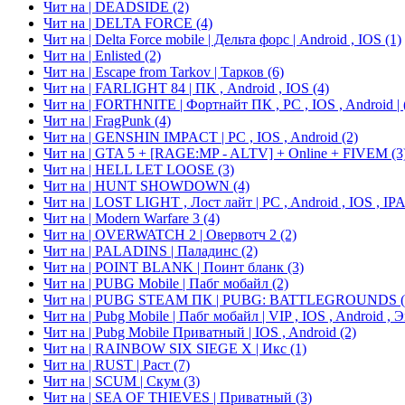
Чит на | DEADSIDE
(2)
Чит на | DELTA FORCE
(4)
Чит на | Delta Force mobile | Дельта форс | Android , IOS
(1)
Чит на | Enlisted
(2)
Чит на | Escape from Tarkov | Тарков
(6)
Чит на | FARLIGHT 84 | ПК , Android , IOS
(4)
Чит на | FORTHNITE | Фортнайт ПК , PC , IOS , Android |
Чит на | FragPunk
(4)
Чит на | GENSHIN IMPACT | PC , IOS , Android
(2)
Чит на | GTA 5 + [RAGE:MP - ALTV] + Online + FIVEM
(3
Чит на | HELL LET LOOSE
(3)
Чит на | HUNT SHOWDOWN
(4)
Чит на | LOST LIGHT , Лост лайт | PC , Android , IOS , I
Чит на | Modern Warfare 3
(4)
Чит на | OVERWATCH 2 | Овервотч 2
(2)
Чит на | PALADINS | Паладинс
(2)
Чит на | POINT BLANK | Поинт бланк
(3)
Чит на | PUBG Mobile | Пабг мобайл
(2)
Чит на | PUBG STEAM ПК | PUBG: BATTLEGROUNDS
Чит на | Pubg Mobile | Пабг мобайл | VIP , IOS , Android ,
Чит на | Pubg Mobile Приватный | IOS , Android
(2)
Чит на | RAINBOW SIX SIEGE X | Икс
(1)
Чит на | RUST | Раст
(7)
Чит на | SCUM | Скум
(3)
Чит на | SEA OF THIEVES | Приватный
(3)