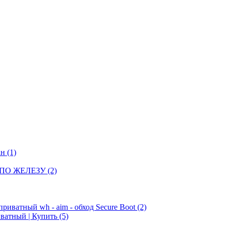
ан
(1)
 ПО ЖЕЛЕЗУ
(2)
приватный wh - aim - обход Secure Boot
(2)
риватный | Купить
(5)