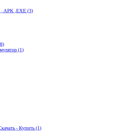
PA , APK ,EXE
(3)
(8)
 Эмулятор
(1)
Скачать - Купить
(1)