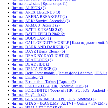
Чит на brawl stars | Бравл старс
(1)
Чит на | ALBION
(3)
Чит на | APEX LEGENDS
(3)
Чит на | ARENA BREAKOUT
(2)
Чит на | ARK: Survival Ascended
(3)
Чит на | ARMA 3 | Арма 3
(2)
Чит на | BATTLE TEAMS 2
(2)
Чит на | BATTLEFIELD 2042
(2)
Чит на | BODYCAM
(1)
Чит на | CALL OF DUTY MOBILE | Калл оф дьюти мобайл |
Чит на | DARK AND DARKER
(3)
Чит на | DAYZ | Дейз | Дейзи
(6)
Чит на | DEAD BY DAYLIGHT
(3)
Чит на | DEADLOCK
(5)
Чит на | DEADSIDE
(2)
Чит на | DELTA FORCE
(4)
Чит на | Delta Force mobile | Дельта форс | Android , IOS
(1)
Чит на | Enlisted
(2)
Чит на | Escape from Tarkov | Тарков
(6)
Чит на | FARLIGHT 84 | ПК , Android , IOS
(4)
Чит на | FORTHNITE | Фортнайт ПК , PC , IOS , Android |
Чит на | FragPunk
(4)
Чит на | GENSHIN IMPACT | PC , IOS , Android
(2)
Чит на | GTA 5 + [RAGE:MP - ALTV] + Online + FIVEM
(3
Чит на | HELL LET LOOSE
(3)