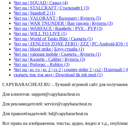
Чит на | SQUAD | Сквад
(4)
Чит на | STALCRAFT | Сталкрафт1
(3)
Чит на | Standoff 2
(1)
Чит на | VALORANT | Валорант | Купить
(5)
Чит на | WAR TNUNDER | Вар тандер | Купить
(3)
Чит на | WARFACE | Варфейс | PVE - PVP
(3)
Чит на | WILL TO LIVE
(1)
Чит на | World of Tanks Blitz | Скачать
(1)
Чит на | ZENLESS ZONE ZERO | ZZZ | PC-Android-IOS | 
Чит на | blood strike | Блуд страйк
(1)
Чит на | valorant mobile | Скачать - Купить
(1)
Чит на | Калибр - Caliber | Купить
(3)
Чит на | Роблокс - Roblox
(3)
Чит на | кс го | кс 2 | cs 2 | counter strike 2 | cs2 | Платный !
(
скачать тик ток мод | Download tik tok mod
(1)
CAPYBARACHEAT.RU - Лучший игровой сайт для получания м
Для клиентов: support@capybaracheat.ru
Для рекламодателей: service@capybaracheat.ru
Для правообладателей: bd@capybaracheat.ru
Все права на изображения, тексты, аудио, видео и т.д., оп