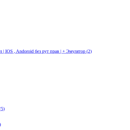
 IOS , Andoroid без рут прав | + Эмулятор
(2)
(5)
)