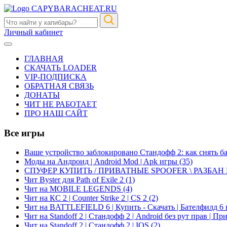
CAPYBARACHEAT.RU
Личный кабинет
ГЛАВНАЯ
СКАЧАТЬ LOADER
VIP-ПОДПИСКА
ОБРАТНАЯ СВЯЗЬ
ДОНАТЫ
ЧИТ НЕ РАБОТАЕТ
ПРО НАШ САЙТ
Все игры
Ваше устройство заблокировано Стандофф 2: как снять б
Моды на Андроид | Android Mod | Apk игры
(35)
СПУФЕР КУПИТЬ / ПРИВАТНЫЕ SPOOFER \ РАЗБАН
Чит Byster для Path of Exile 2
(1)
Чит на MOBILE LEGENDS
(4)
Чит на КС 2 | Counter Strike 2 | CS 2
(2)
Чит на BATTLEFIELD 6 | Купить - Скачать | Бателфилд 6 
Чит на Standoff 2 | Стандофф 2 | Android без рут прав | П
Чит на Standoff 2 | Стандофф 2 | IOS
(2)