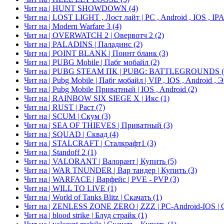
Чит на | HUNT SHOWDOWN
(4)
Чит на | LOST LIGHT , Лост лайт | PC , Android , IOS , I
Чит на | Modern Warfare 3
(4)
Чит на | OVERWATCH 2 | Овервотч 2
(2)
Чит на | PALADINS | Паладинс
(2)
Чит на | POINT BLANK | Поинт бланк
(3)
Чит на | PUBG Mobile | Пабг мобайл
(2)
Чит на | PUBG STEAM ПК | PUBG: BATTLEGROUNDS
Чит на | Pubg Mobile | Пабг мобайл | VIP , IOS , Android ,
Чит на | Pubg Mobile Приватный | IOS , Android
(2)
Чит на | RAINBOW SIX SIEGE X | Икс
(1)
Чит на | RUST | Раст
(7)
Чит на | SCUM | Скум
(3)
Чит на | SEA OF THIEVES | Приватный
(3)
Чит на | SQUAD | Сквад
(4)
Чит на | STALCRAFT | Сталкрафт1
(3)
Чит на | Standoff 2
(1)
Чит на | VALORANT | Валорант | Купить
(5)
Чит на | WAR TNUNDER | Вар тандер | Купить
(3)
Чит на | WARFACE | Варфейс | PVE - PVP
(3)
Чит на | WILL TO LIVE
(1)
Чит на | World of Tanks Blitz | Скачать
(1)
Чит на | ZENLESS ZONE ZERO | ZZZ | PC-Android-IOS | 
Чит на | blood strike | Блуд страйк
(1)