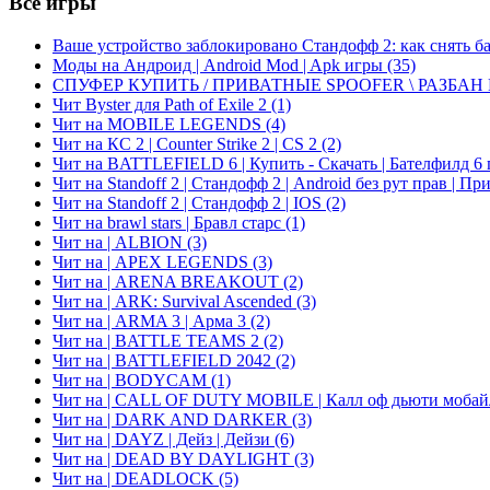
Все игры
Ваше устройство заблокировано Стандофф 2: как снять б
Моды на Андроид | Android Mod | Apk игры
(35)
СПУФЕР КУПИТЬ / ПРИВАТНЫЕ SPOOFER \ РАЗБАН
Чит Byster для Path of Exile 2
(1)
Чит на MOBILE LEGENDS
(4)
Чит на КС 2 | Counter Strike 2 | CS 2
(2)
Чит на BATTLEFIELD 6 | Купить - Скачать | Бателфилд 6 
Чит на Standoff 2 | Стандофф 2 | Android без рут прав | П
Чит на Standoff 2 | Стандофф 2 | IOS
(2)
Чит на brawl stars | Бравл старс
(1)
Чит на | ALBION
(3)
Чит на | APEX LEGENDS
(3)
Чит на | ARENA BREAKOUT
(2)
Чит на | ARK: Survival Ascended
(3)
Чит на | ARMA 3 | Арма 3
(2)
Чит на | BATTLE TEAMS 2
(2)
Чит на | BATTLEFIELD 2042
(2)
Чит на | BODYCAM
(1)
Чит на | CALL OF DUTY MOBILE | Калл оф дьюти мобайл |
Чит на | DARK AND DARKER
(3)
Чит на | DAYZ | Дейз | Дейзи
(6)
Чит на | DEAD BY DAYLIGHT
(3)
Чит на | DEADLOCK
(5)