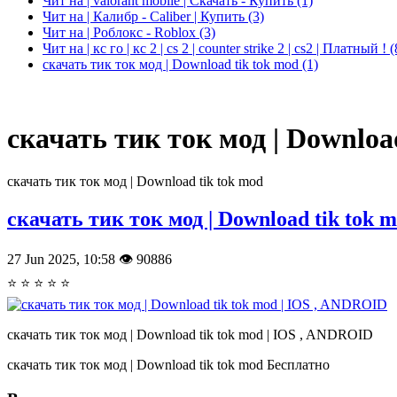
Чит на | valorant mobile | Скачать - Купить
(1)
Чит на | Калибр - Caliber | Купить
(3)
Чит на | Роблокс - Roblox
(3)
Чит на | кс го | кс 2 | cs 2 | counter strike 2 | cs2 | Платный !
(
скачать тик ток мод | Download tik tok mod
(1)
скачать тик ток мод | Downloa
скачать тик ток мод | Download tik tok mod
скачать тик ток мод | Download tik tok 
27 Jun 2025, 10:58
👁 90886
⭐ ⭐ ⭐ ⭐ ⭐
скачать тик ток мод | Download tik tok mod | IOS , ANDROID
скачать тик ток мод | Download tik tok mod
Бесплатно