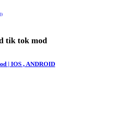
8)
d tik tok mod
mod | IOS , ANDROID