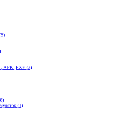
(5)
)
PA , APK ,EXE
(3)
(8)
 Эмулятор
(1)