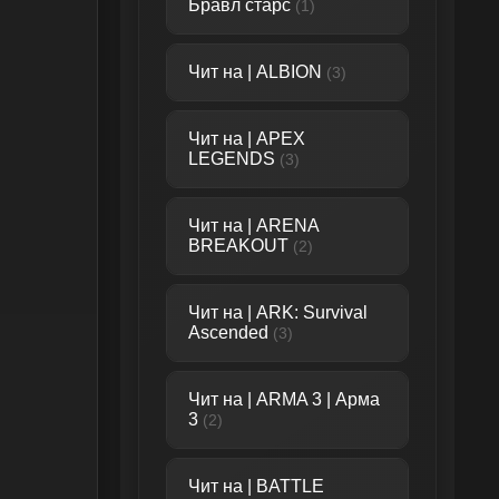
Бравл старс
(1)
Чит на | ALBION
(3)
Чит на | APEX
LEGENDS
(3)
Чит на | ARENA
BREAKOUT
(2)
Чит на | ARK: Survival
Ascended
(3)
Чит на | ARMA 3 | Арма
3
(2)
Чит на | BATTLE