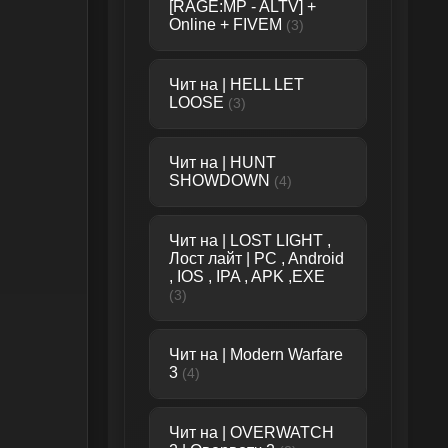
[RAGE:MP - ALTV] +
Online + FIVEM
(3)
Чит на | HELL LET
LOOSE
(3)
Чит на | HUNT
SHOWDOWN
(4)
Чит на | LOST LIGHT ,
Лост лайт | PC , Android
, IOS , IPA , APK ,EXE
(3)
Чит на | Modern Warfare
3
(4)
Чит на | OVERWATCH