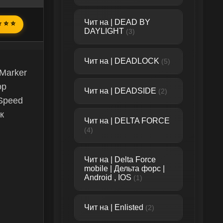
Чит на | DEAD BY
⭐ ⭐ ⭐
DAYLIGHT
(3)
Чит на | DEADLOCK
(5)
Marker
ор
Чит на | DEADSIDE
(2)
 Speed
к
Чит на | DELTA FORCE
(4)
Чит на | Delta Force
mobile | Дельта форс |
Android , IOS
(1)
Чит на | Enlisted
(2)