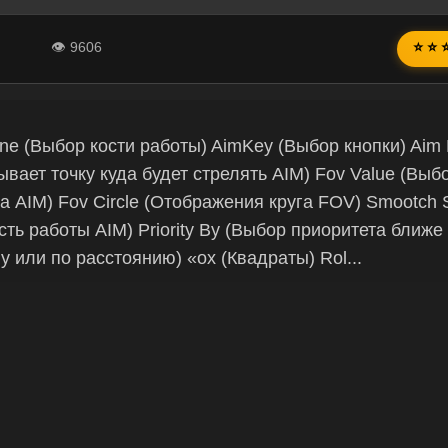
👁 9606
⭐ ⭐ 
ne (Выбор кости работы) AimKey (Выбор кнопки) Aim 
ывает точку куда будет стрелять AIM) Fov Value (Выб
а AIM) Fov Circle (Отображения круга FOV) Smootch
сть работы AIM) Priority By (Выбор приоритета ближе 
у или по расстоянию) «ox (Квадраты) Rol...