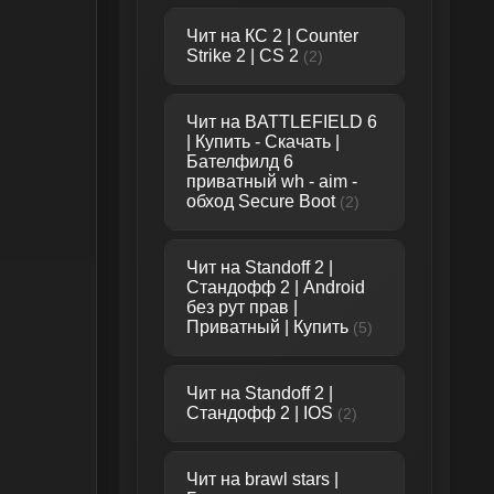
Чит на КС 2 | Counter
Strike 2 | CS 2
(2)
Чит на BATTLEFIELD 6
| Купить - Скачать |
Бателфилд 6
приватный wh - aim -
обход Secure Boot
(2)
Чит на Standoff 2 |
Стандофф 2 | Android
без рут прав |
Приватный | Купить
(5)
Чит на Standoff 2 |
Стандофф 2 | IOS
(2)
Чит на brawl stars |