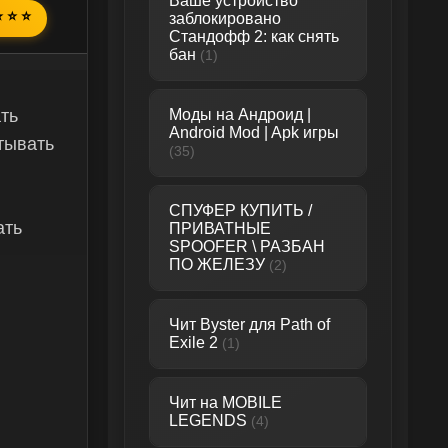
Ваше устройство
⭐ ⭐ ⭐
заблокировано
Стандофф 2: как снять
бан
(1)
ать
Моды на Андроид |
Android Mod | Apk игры
атывать
(35)
СПУФЕР КУПИТЬ /
ать
ПРИВАТНЫЕ
SPOOFER \ РАЗБАН
ПО ЖЕЛЕЗУ
(2)
Чит Byster для Path of
Exile 2
(1)
Чит на MOBILE
LEGENDS
(4)