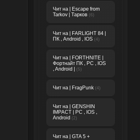
Чит на | Escape from
Tarkov | Тарков
(6)
Чит на | FARLIGHT 84 |
ПК , Android , IOS
(4)
Чит на | FORTHNITE |
Фортнайт ПК , PC , IOS
, Android |
(5)
Чит на | FragPunk
(4)
Чит на | GENSHIN
IMPACT | PC , IOS ,
Android
(2)
Чит на | GTA 5 +