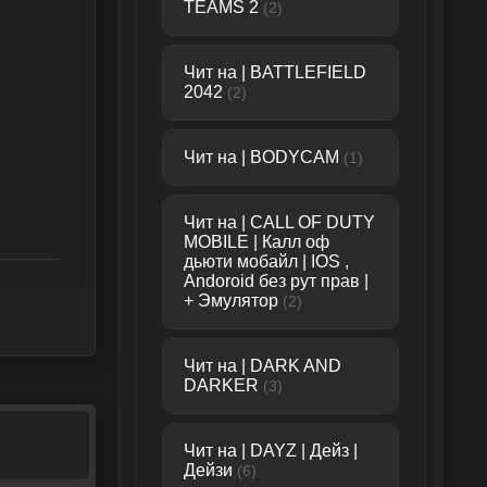
TEAMS 2
(2)
Чит на | BATTLEFIELD
2042
(2)
Чит на | BODYCAM
(1)
Чит на | CALL OF DUTY
MOBILE | Калл оф
дьюти мобайл | IOS ,
Andoroid без рут прав |
+ Эмулятор
(2)
Чит на | DARK AND
DARKER
(3)
Чит на | DAYZ | Дейз |
Дейзи
(6)