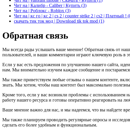
Чит на | valorant mobile | Скачать - Купить
(1)
Чит на | Калибр - Caliber | Купить
(3)
Чит на | Роблокс - Roblox
(3)
Чит на | кс го | кс 2 | cs 2 | counter strike 2 | cs2 | Платный !
(
скачать тик ток мод | Download tik tok mod
(1)
Обратная связь
Мы всегда рады услышать ваше мнение! Обратная связь от наши
пользователей, и ваши комментарии играют ключевую роль в э
Если у вас есть предложения по улучшению нашего сайта, иде
нам. Мы внимательно изучим каждое сообщение и постараемся
Мы также приветствуем любые отзывы о нашем контенте, включая
знать. Мы хотим, чтобы наш контент был максимально полезны
Кроме того, если у вас возникли проблемы с использованием 
работу нашего ресурса и готовы оперативно реагировать на л
Ваше мнение важно для нас, и мы надеемся, что вы найдете вр
Мы также планируем проводить регулярные опросы и исследов
сделать его более удобным и функциональным.