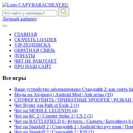
CAPYBARACHEAT.RU
Личный кабинет
ГЛАВНАЯ
СКАЧАТЬ LOADER
VIP-ПОДПИСКА
ОБРАТНАЯ СВЯЗЬ
ДОНАТЫ
ЧИТ НЕ РАБОТАЕТ
ПРО НАШ САЙТ
Все игры
Ваше устройство заблокировано Стандофф 2: как снять б
Моды на Андроид | Android Mod | Apk игры
(35)
СПУФЕР КУПИТЬ / ПРИВАТНЫЕ SPOOFER \ РАЗБАН
Чит Byster для Path of Exile 2
(1)
Чит на MOBILE LEGENDS
(4)
Чит на КС 2 | Counter Strike 2 | CS 2
(2)
Чит на BATTLEFIELD 6 | Купить - Скачать | Бателфилд 6 
Чит на Standoff 2 | Стандофф 2 | Android без рут прав | П
Чит на Standoff 2 | Стандофф 2 | IOS
(2)