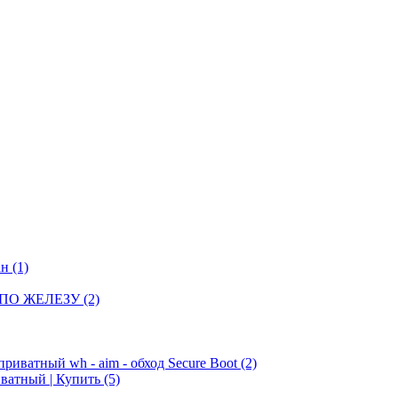
ан
(1)
 ПО ЖЕЛЕЗУ
(2)
приватный wh - aim - обход Secure Boot
(2)
риватный | Купить
(5)