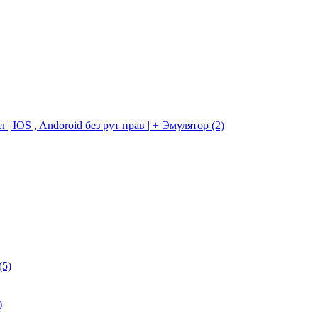
 IOS , Andoroid без рут прав | + Эмулятор
(2)
(5)
)