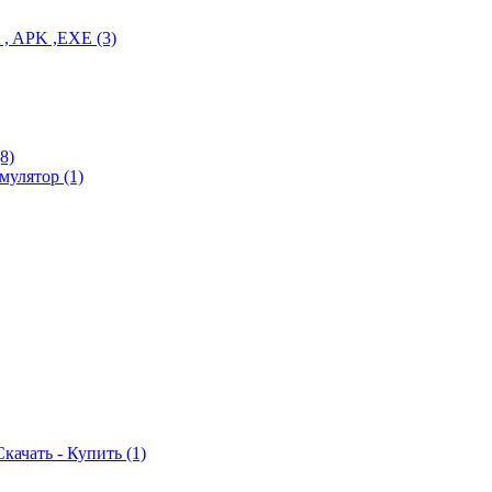
PA , APK ,EXE
(3)
(8)
 Эмулятор
(1)
Скачать - Купить
(1)