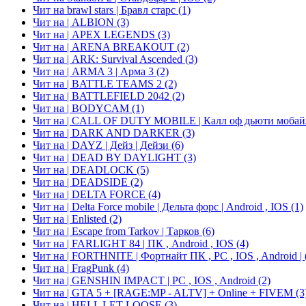
Чит на brawl stars | Бравл старс
(1)
Чит на | ALBION
(3)
Чит на | APEX LEGENDS
(3)
Чит на | ARENA BREAKOUT
(2)
Чит на | ARK: Survival Ascended
(3)
Чит на | ARMA 3 | Арма 3
(2)
Чит на | BATTLE TEAMS 2
(2)
Чит на | BATTLEFIELD 2042
(2)
Чит на | BODYCAM
(1)
Чит на | CALL OF DUTY MOBILE | Калл оф дьюти мобайл |
Чит на | DARK AND DARKER
(3)
Чит на | DAYZ | Дейз | Дейзи
(6)
Чит на | DEAD BY DAYLIGHT
(3)
Чит на | DEADLOCK
(5)
Чит на | DEADSIDE
(2)
Чит на | DELTA FORCE
(4)
Чит на | Delta Force mobile | Дельта форс | Android , IOS
(1)
Чит на | Enlisted
(2)
Чит на | Escape from Tarkov | Тарков
(6)
Чит на | FARLIGHT 84 | ПК , Android , IOS
(4)
Чит на | FORTHNITE | Фортнайт ПК , PC , IOS , Android |
Чит на | FragPunk
(4)
Чит на | GENSHIN IMPACT | PC , IOS , Android
(2)
Чит на | GTA 5 + [RAGE:MP - ALTV] + Online + FIVEM
(3
Чит на | HELL LET LOOSE
(3)