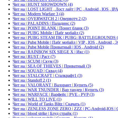
Чит на | HUNT SHOWDOWN
(4)
Чит на | LOST LIGHT , Лост лайт | PC , Android , IOS , I
Чит на | Modern Warfare 3
(4)
Чит на | OVERWATCH 2 | Овервотч 2
(2)
Чит на | PALADINS | Паладинс
(2)
Чит на | POINT BLANK | Поинт бланк
(3)
Чит на | PUBG Mobile | Пабг мобайл
(2)
Чит на | PUBG STEAM ПК | PUBG: BATTLEGROUNDS
Чит на | Pubg Mobile | Пабг мобайл | VIP , IOS , Android ,
Чит на | Pubg Mobile Приватный | IOS , Android
(2)
Чит на | RAINBOW SIX SIEGE X | Икс
(1)
Чит на | RUST | Раст
(7)
Чит на | SCUM | Скум
(3)
Чит на | SEA OF THIEVES | Приватный
(3)
Чит на | SQUAD | Сквад
(4)
Чит на | STALCRAFT | Сталкрафт1
(3)
Чит на | Standoff 2
(1)
Чит на | VALORANT | Валорант | Купить
(5)
Чит на | WAR TNUNDER | Вар тандер | Купить
(3)
Чит на | WARFACE | Варфейс | PVE - PVP
(3)
Чит на | WILL TO LIVE
(1)
Чит на | World of Tanks Blitz | Скачать
(1)
Чит на | ZENLESS ZONE ZERO | ZZZ | PC-Android-IOS | 
Чит на | blood strike | Блуд страйк
(1)