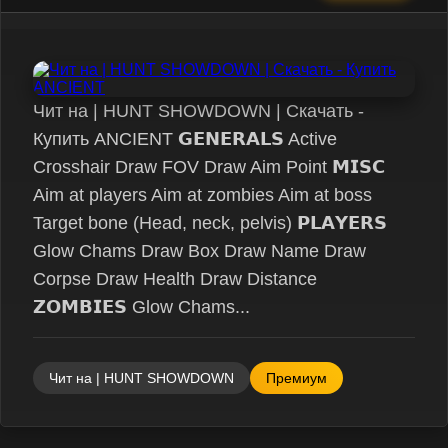
Чит на | HUNT SHOWDOWN | Скачать -
Купить ANCIENT 𝗚𝗘𝗡𝗘𝗥𝗔𝗟𝗦 Active
Crosshair Draw FOV Draw Aim Point 𝗠𝗜𝗦𝗖
Aim at players Aim at zombies Aim at boss
Target bone (Head, neck, pelvis) 𝗣𝗟𝗔𝗬𝗘𝗥𝗦
Glow Chams Draw Box Draw Name Draw
Corpse Draw Health Draw Distance
𝗭𝗢𝗠𝗕𝗜𝗘𝗦 Glow Chams...
Чит на | HUNT SHOWDOWN
Премиум