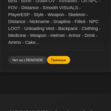
Bind - Bone - DrawFOV - Invisibles - On NPC -
FOV - Distance - Smooth VISUALS -
PlayerESP - Style - Weapon - Skeleton -
Distance - Nickname - Snapline - Filled - NPC
LOOT - Unloading Vest - Backpack - Clothing -
Medicine - Weapon - Helmet - Armor - Drink -
Ammo - Cake...
Чит на | DEADSIDE
Премиум