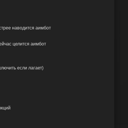
стрее наводится аимбот
ейчас целится аимбот
ключить если лагает)
нкций